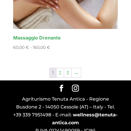
Massaggio Drenante
Fascia
60,00
€
-
160,00
€
di
prezzo:
da
1
2
3
→
60,00 €
a
160,00 €
Agriturismo Tenuta Antica - Regione
Busdone 2 - 14050 Cessole (AT) – Italy - Tel.
+39 339 7951498 - E-mail:
wellness@tenuta-
antica.com
P.IVA 01241490059 - (CIN)