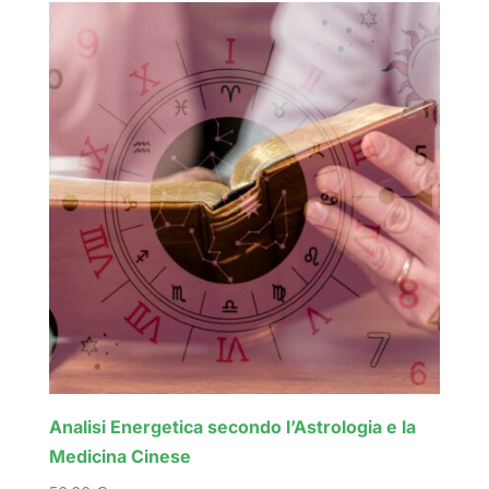
era:
è:
418,00 €.
379,00 €.
Analisi Energetica secondo l’Astrologia e la
Medicina Cinese