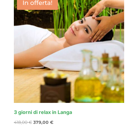
In offerta!
358,00 €.
319,00 €.
3 giorni di relax in Langa
Il
Il
418,00
€
379,00
€
prezzo
prezzo
originale
attuale