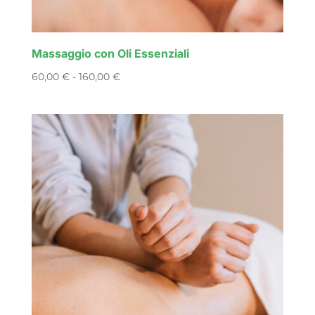
Massaggio con Oli Essenziali
Fascia
60,00
€
-
160,00
€
di
prezzo:
da
60,00 €
a
160,00 €