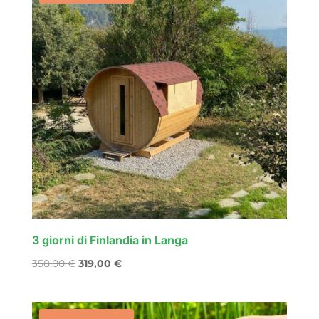
3 giorni di Finlandia in Langa
Il
Il
358,00
€
319,00
€
prezzo
prezzo
originale
attuale
era:
è: