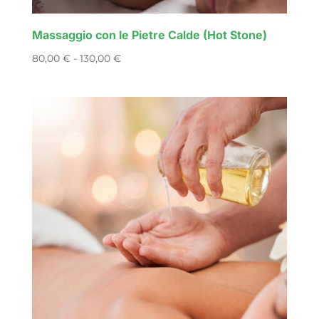
Massaggio con le Pietre Calde (Hot Stone)
Fascia
80,00
€
-
130,00
€
di
prezzo:
da
80,00 €
a
130,00 €