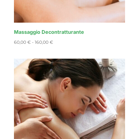
Massaggio Decontratturante
Fascia
60,00
€
-
160,00
€
di
prezzo:
da
60,00 €
a
160,00 €