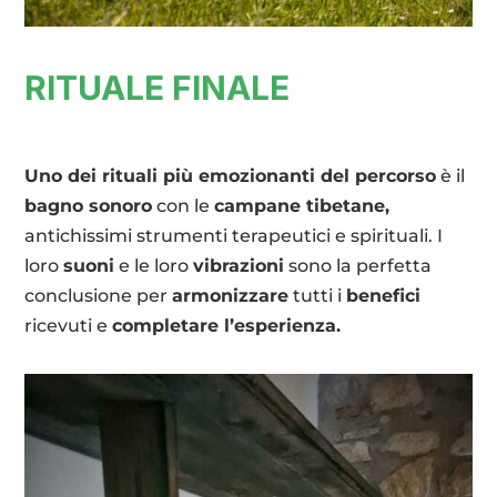
RITUALE FINALE
Uno dei rituali più emozionanti del percorso
è il
bagno sonoro
con le
campane tibetane,
antichissimi strumenti terapeutici e spirituali. I
loro
suoni
e le loro
vibrazioni
sono la perfetta
conclusione per
armonizzare
tutti i
benefici
ricevuti e
completare l’esperienza.