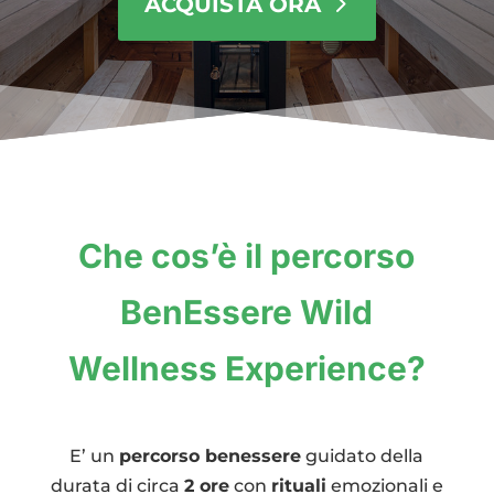
ACQUISTA ORA
Che cos’è il percorso
BenEssere Wild
Wellness Experience?
E’ un
percorso benessere
guidato della
durata di circa
2 ore
con
rituali
emozionali e