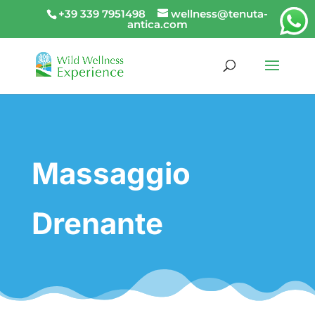
+39 339 7951498
wellness@tenuta-
antica.com
Massaggio
Drenante