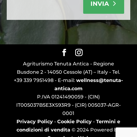
INVIA
Agriturismo Tenuta Antica - Regione
Busdone 2 - 14050 Cessole (AT) – Italy - Tel.
+39 339 7951498 - E-mail:
wellness@tenuta-
antica.com
P.IVA 01241490059 - (CIN)
IT005037B5E3XS93R9 - (CIR) 005037-AGR-
0001
Privacy Policy
-
Cookie Policy
-
Termini e
condizioni di vendita
© 2024 Powered by