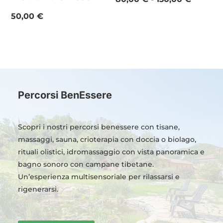
di
50,00
€
prezzo:
da
80,00 
a
130,00 
Percorsi BenEssere
Scopri i nostri percorsi benessere con tisane,
massaggi, sauna, crioterapia con doccia o biolago,
rituali olistici, idromassaggio con vista panoramica e
bagno sonoro con campane tibetane.
Un’esperienza multisensoriale per rilassarsi e
rigenerarsi.