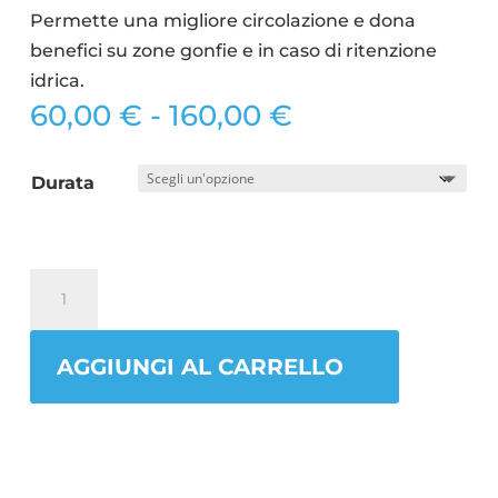
Permette una migliore circolazione e dona
benefici su zone gonfie e in caso di ritenzione
idrica.
Fascia
60,00
€
-
160,00
€
di
prezzo:
Durata
da
60,00 €
a
Massaggio
160,00 €
Drenante
quantità
AGGIUNGI AL CARRELLO