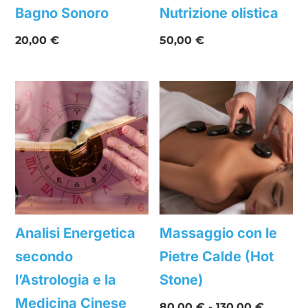
Bagno Sonoro
Nutrizione olistica
20,00
€
50,00
€
Analisi Energetica
Massaggio con le
secondo
Pietre Calde (Hot
l’Astrologia e la
Stone)
Medicina Cinese
Fascia
80,00
€
-
130,00
€