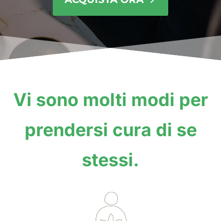
Vi sono molti modi per
prendersi cura di se
stessi.