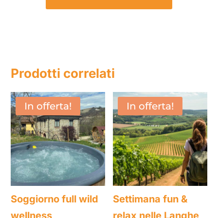
Prodotti correlati
In offerta!
In offerta!
Soggiorno full wild
Settimana fun &
wellness
relax nelle Langhe