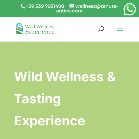
+39 339 7951498
wellness@tenuta-
antica.com
Wild Wellness &
Tasting
Experience