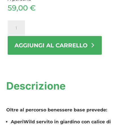
59,00
€
Wild
Wellness
&
AGGIUNGI AL CARRELLO
Tasting
Experience
quantità
Descrizione
Oltre al percorso benessere base prevede:
AperiWild servito in giardino con calice di