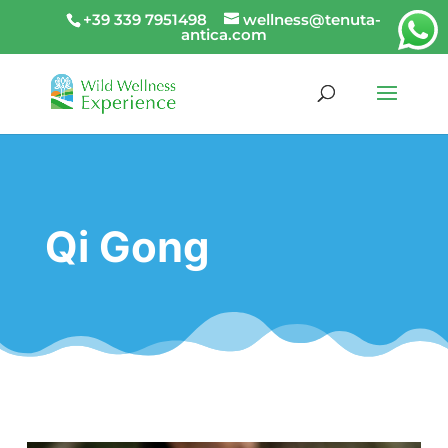
+39 339 7951498
wellness@tenuta-
antica.com
Qi Gong