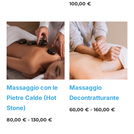
100,00
€
Massaggio con le
Massaggio
Pietre Calde (Hot
Decontratturante
Stone)
Fascia
60,00
€
-
160,00
€
di
Fascia
80,00
€
-
130,00
€
prezzo:
di
da