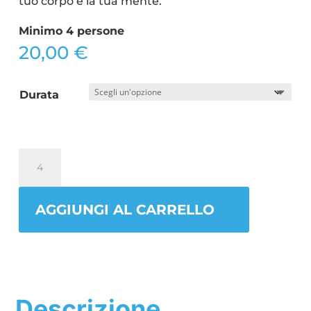
tuo corpo e la tua mente.
Minimo 4 persone
20,00
€
Durata
Qi
Gong
quantità
AGGIUNGI AL CARRELLO
Descrizione