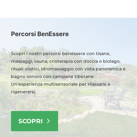
prezzo:
60,00 
da
a
80,00 €
160,00 
a
130,00 €
Percorsi BenEssere
Scopri i nostri percorsi benessere con tisane,
massaggi, sauna, crioterapia con doccia o biolago,
rituali olistici, idromassaggio con vista panoramica e
bagno sonoro con campane tibetane.
Un’esperienza multisensoriale per rilassarsi e
rigenerarsi.
SCOPRI