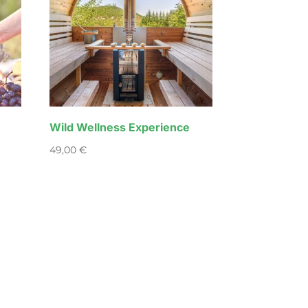
Wild Wellness Experience
49,00
€