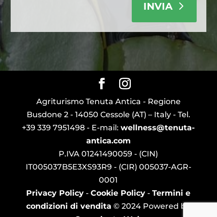
INVIA
Agriturismo Tenuta Antica - Regione
Busdone 2 - 14050 Cessole (AT) – Italy - Tel.
+39 339 7951498 - E-mail:
wellness@tenuta-
antica.com
P.IVA 01241490059 - (CIN)
IT005037B5E3XS93R9 - (CIR) 005037-AGR-
0001
Privacy Policy
-
Cookie Policy
-
Termini e
condizioni di vendita
© 2024 Powered by