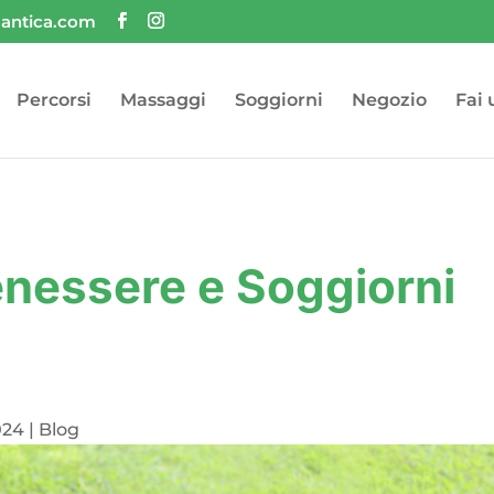
-antica.com
Percorsi
Massaggi
Soggiorni
Negozio
Fai 
enessere e Soggiorni
024
|
Blog