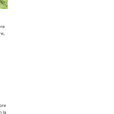
ere
re,
dore
n la