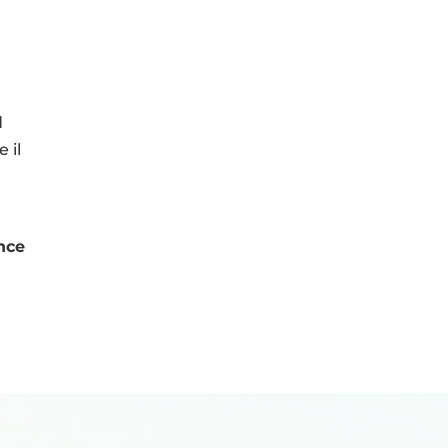
d
 il
nce