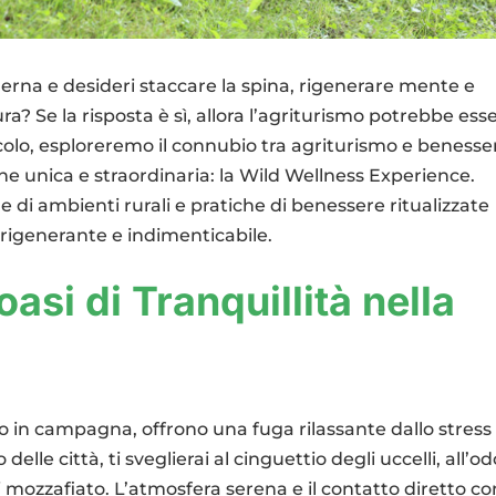
derna e desideri staccare la spina, rigenerare mente e
ra? Se la risposta è sì, allora l’agriturismo potrebbe ess
ticolo, esploreremo il connubio tra agriturismo e benesse
e unica e straordinaria: la Wild Wellness Experience.
i ambienti rurali e pratiche di benessere ritualizzate
 rigenerante e indimenticabile.
asi di Tranquillità nella
ali o in campagna, offrono una fuga rilassante dallo stress
elle città, ti sveglierai al cinguettio degli uccelli, all’o
i mozzafiato. L’atmosfera serena e il contatto diretto co