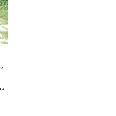
le
re